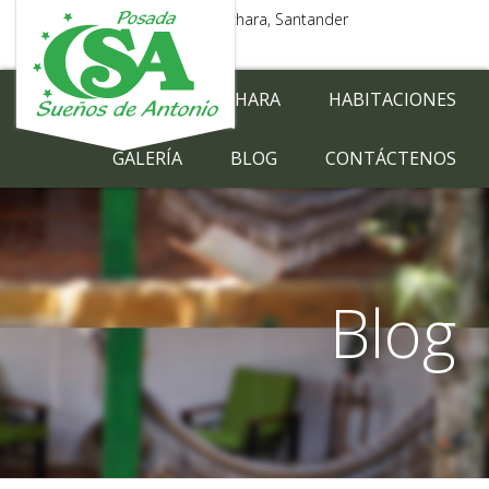
Carrera 9 No. 4 – 25, Barichara, Santander
Lenguaje
INICIO
BARICHARA
HABITACIONES
GALERÍA
BLOG
CONTÁCTENOS
Blog